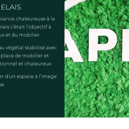
ELAIS
iance chaleureuse à la
is c’était l’objectif à
ux et du mobilier.
u végétal stabilisé avec
 place de mobilier et
tionnel et chaleureux.
er d’un espace à l’image
se.